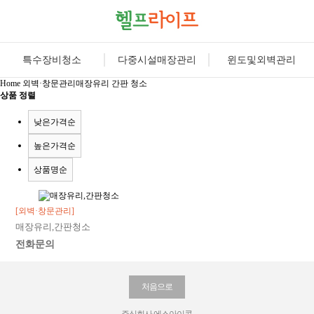
특수장비청소
다중시설매장관리
윈도및외벽관리
Home
외벽·창문관리
매장유리 간판 청소
상품 정렬
낮은가격순
높은가격순
상품명순
[외벽·창문관리]
매장유리,간판청소
전화문의
처음으로