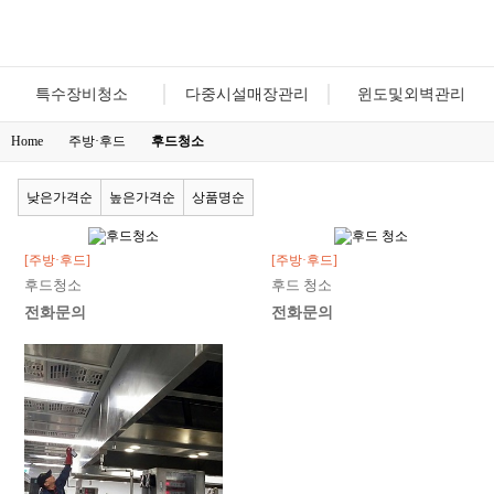
특수장비청소
다중시설매장관리
윈도및외벽관리
Home
주방·후드
후드청소
낮은가격순
높은가격순
상품명순
[주방·후드]
[주방·후드]
후드청소
후드 청소
전화문의
전화문의